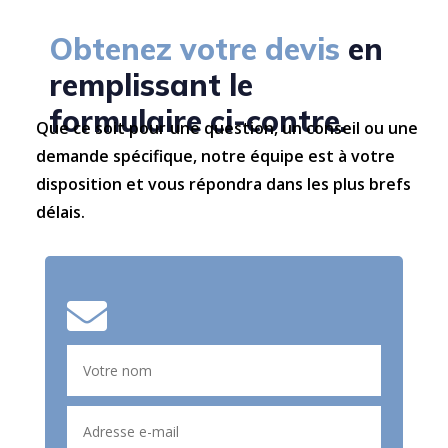
Obtenez votre devis
en
remplissant le
formulaire ci-contre.
Que ce soit pour une question, un conseil ou une
demande spécifique, notre équipe est à votre
disposition et vous répondra dans les plus brefs
délais.
